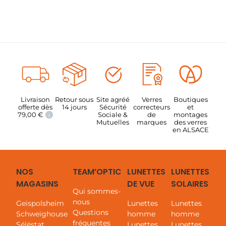
Livraison
Retour sous
Site agréé
Verres
Boutiques
offerte dès
14 jours
Sécurité
correcteurs
et
79,00
€
Sociale &
de
montages
i
Mutuelles
marques
des verres
en ALSACE
NOS
TEAM’OPTIC
LUNETTES
LUNETTES
MAGASINS
DE VUE
SOLAIRES
Qui sommes-
nous
Geispolsheim
Lunettes
Lunettes
Questions
Schweighouse
homme
homme
fréquentes
Séléstat
Lunettes
Lunettes