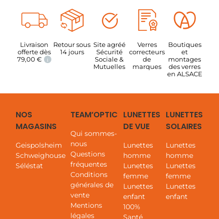
Total
119,00
€
Equipement optique complet.
Etui de la marque et chiffonnette inclus.
Livraison
Retour sous
Site agréé
Verres
Boutiques
Délai de fabrication : 5 à 10 jours.
offerte dès
14 jours
Sécurité
correcteurs
et
79,00
€
Sociale &
de
montages
i
Mutuelles
marques
des verres
en ALSACE
BESOIN D’AIDE
NOS
TEAM’OPTIC
LUNETTES
LUNETTES
MAGASINS
DE VUE
SOLAIRES
Qui sommes-
Nos opticiens sont à votre écoute
nous
Geispolsheim
Lunettes
Lunettes
pour vous aider.
Contactez-nous !
Questions
Schweighouse
homme
homme
fréquentes
Séléstat
Lunettes
Lunettes
Conditions
femme
femme
générales de
Lunettes
Lunettes
vente
enfant
enfant
Mentions
100%
légales
Santé