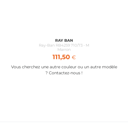
encore de technologie assez performante pour centrer
correctement ces verres sans passer par un magasin
physique
RAY BAN
Ray-Ban RB4259 710/73 - M
Marron
111,50
€
Vous cherchez une autre couleur ou un autre modèle
? Contactez-nous !
Ma configuration
Monture
119,00
€
Marque :
Ray Ban
Modèle :
Ray-Ban RB4259 616613
Taille :
M