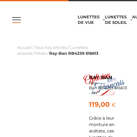
LUNETTES
LUNETTES
A
DE VUE
DE SOLEIL
Accueil
/
Tous nos articles
/
Lunettes
solaires
/
Mixte
/
Ray-Ban RB4259 616613
RAY BAN
Ray-
Ban RB4259 616613
- M
119,00
€
Grâce à leur
monture en
acétate, ces