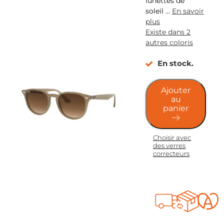
lunettes de
soleil
…
En savoir
plus
Existe dans 2
autres coloris
En stock.
Ajouter
au
panier
Choisir avec
des verres
correcteurs