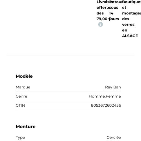
Livraison
Retour
Boutique
offerte
sous
et
dès
14
montage
79,00
€
jours
des
verres
i
en
ALSACE
Modèle
Marque
Ray Ban
Genre
Homme
,
Femme
GTIN
8053672602456
Monture
Type
Cerclée