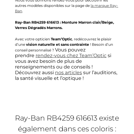
Nous vous donnons rendez-vous pour découvrir les
autres modèles disponibles sur la page de
la marque
Ray-
Ban
.
Ray-Ban
RB4259
616613 :
Monture Marron clair/Beige,
Verres Dégradés Marrons.
Avec votre opticien
Team’Optic
, redécouvrez le plaisir
d’une
vision naturelle et sans contrainte
! Besoin d’un
Vous pouvez
conseil personnalisé ?
prendre
rendez-vous chez Team’Optic
si
vous avez besoin de plus de
renseignements ou de conseils !
Découvrez aussi
nos articles
sur l’auditions,
la santé visuelle et l’optique !
Choisir mes verres unifocaux
Ray-Ban RB4259 616613 existe
Type de verres
1
également dans ces coloris :