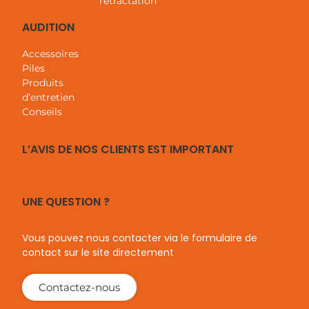
rétractation
correctement ces verres sans passer par un magasin
physique
AUDITION
Accessoires
Piles
Produits
d’entretien
Conseils
L’AVIS DE NOS CLIENTS EST IMPORTANT
UNE QUESTION ?
Ma configuration
Vous pouvez nous contacter via le formulaire de
Monture
174,00
€
contact sur le site directement
Marque :
Ray Ban
Modèle :
Ray-Ban RB4389 664578 Polarisé
Contactez-nous
Taille :
M