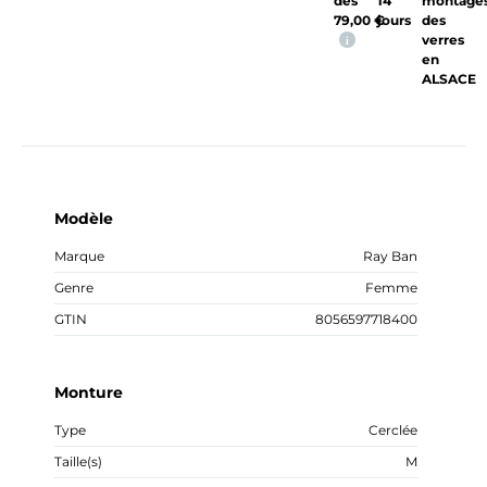
dès
14
montage
79,00
€
jours
des
verres
i
en
ALSACE
Modèle
Marque
Ray Ban
Genre
Femme
GTIN
8056597718400
Monture
Type
Cerclée
Taille(s)
M