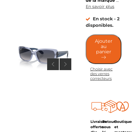
de la marque
…
En savoir plus
En stock - 2
disponibles.
Ajouter
au
panier
Choisir avec
des verres
correcteurs
Livraison
Retour
Boutique
offerte
sous
et