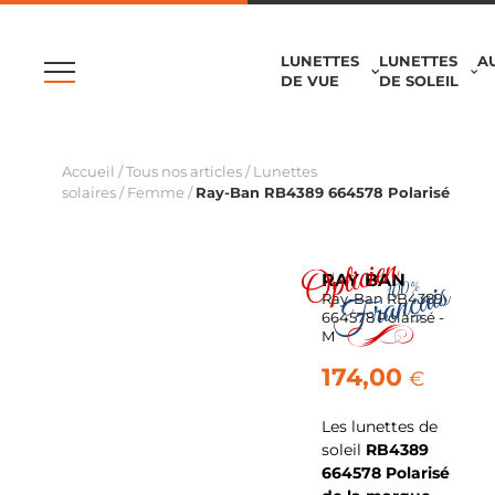
LUNETTES
LUNETTES
A
DE VUE
DE SOLEIL
Accueil
/
Tous nos articles
/
Lunettes
solaires
/
Femme
/
Ray-Ban RB4389 664578 Polarisé
RAY BAN
Ray-Ban RB4389
664578 Polarisé -
M
174,00
€
Les lunettes de
soleil
RB4389
664578 Polarisé