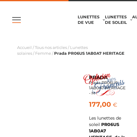
LUNETTES
LUNETTES
A
DE VUE
DE SOLEIL
Accueil
/
Tous nos articles
/
Lunettes
solaires
/
Femme
/
Prada PR06US 1AB0A7 HERITAGE
PRADA
Prada PR06US
1AB0A7 HERITAGE
- M
177,00
€
Les lunettes de
soleil
PR06US
1AB0A7