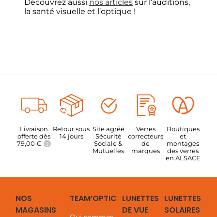
Découvrez aussi
nos articles
sur l’auditions,
la santé visuelle et l’optique !
Livraison
Retour sous
Site agréé
Verres
Boutiques
offerte dès
14 jours
Sécurité
correcteurs
et
79,00
€
Sociale &
de
montages
i
Mutuelles
marques
des verres
en ALSACE
NOS
TEAM’OPTIC
LUNETTES
LUNETTES
MAGASINS
DE VUE
SOLAIRES