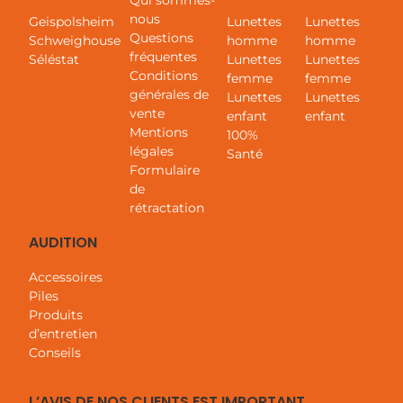
Qui sommes-
nous
Geispolsheim
Lunettes
Lunettes
Questions
Schweighouse
homme
homme
fréquentes
Séléstat
Lunettes
Lunettes
Conditions
femme
femme
générales de
Lunettes
Lunettes
vente
enfant
enfant
Mentions
100%
légales
Santé
Formulaire
de
rétractation
AUDITION
Accessoires
Piles
Produits
d’entretien
Conseils
L’AVIS DE NOS CLIENTS EST IMPORTANT