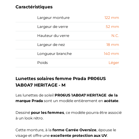
Caractéristiques
Largeur monture
122 mm
Largeur de verre
52 mm
Hauteur du verre
N.C.
Largeur de nez
18 mm
Longueur branche
140 mm
Poids
Léger
Lunettes solaires femme Prada PR06US
1AB0A7 HERITAGE - M
Les lunettes de soleil
PR06US 1AB0A7 HERITAGE
de la
marque Prada
sont un modèle entièrement en
acétate
.
Dessiné
pour les femmes
, ce modèle pourra être associé
à un look rétro.
Cette monture, à la
forme Carrée
Oversize
,
épouse le
visage et offre une
excellente protection aux UV
.