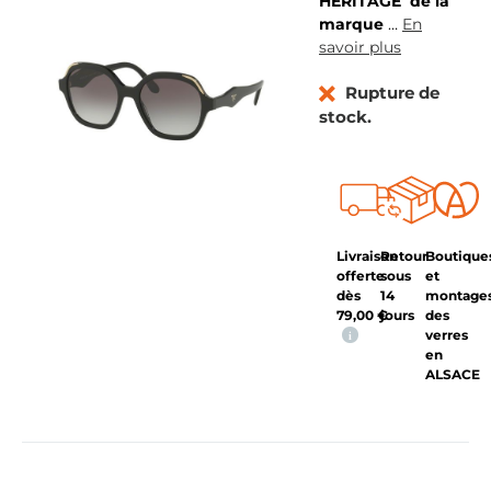
HERITAGE
de la
marque
…
En
savoir plus
Rupture de
stock.
Livraison
Retour
Boutique
offerte
sous
et
dès
14
montage
79,00
€
jours
des
verres
i
en
ALSACE