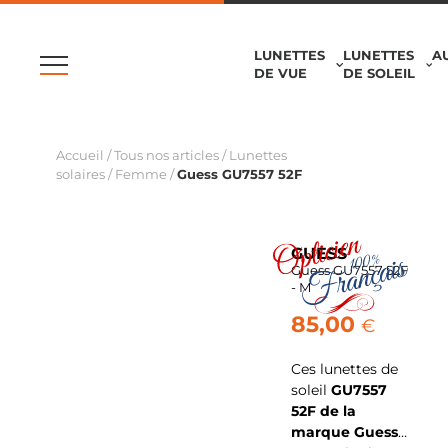
LUNETTES
LUNETTES
A
DE VUE
DE SOLEIL
Accueil
/
Tous nos articles
/
Lunettes
solaires
/
Femme
/
Guess GU7557 52F
GUESS
Guess GU7557 52F
- M
85,00
€
Ces lunettes de
soleil
GU7557
52F de la
marque Guess
…