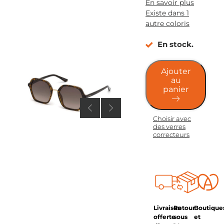
En savoir plus
Existe dans 1
autre coloris
En stock.
Ajouter
au
panier
Choisir avec
des verres
correcteurs
Livraison
Retour
Boutique
offerte
sous
et