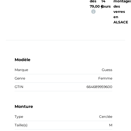
dès
14
montage
79,00
€
jours
des
verres
i
en
ALSACE
Modèle
Marque
Guess
Genre
Femme
GTIN
664689959600
Monture
Type
Cerclée
Taille(s)
M