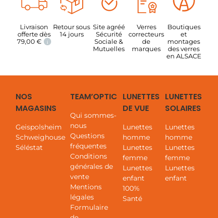
Livraison
Retour sous
Site agréé
Verres
Boutiques
offerte dès
14 jours
Sécurité
correcteurs
et
79,00
€
Sociale &
de
montages
i
Mutuelles
marques
des verres
en ALSACE
Ma configuration
NOS
TEAM’OPTIC
LUNETTES
LUNETTES
Monture
85,00
€
MAGASINS
DE VUE
SOLAIRES
Marque :
Guess
Qui sommes-
Modèle :
Guess GU7557 52F
Taille :
M
nous
Geispolsheim
Lunettes
Lunettes
Questions
Schweighouse
homme
homme
Total
85,00
€
fréquentes
Séléstat
Lunettes
Lunettes
Conditions
femme
femme
Equipement optique complet.
générales de
Etui de la marque et chiffonnette inclus.
Lunettes
Lunettes
Délai de fabrication : 5 à 10 jours.
vente
enfant
enfant
Mentions
100%
légales
Santé
Formulaire
de