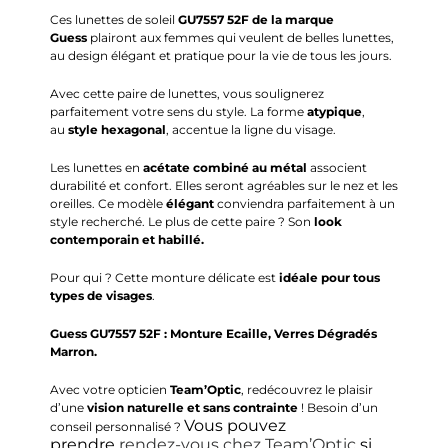
Ces lunettes de soleil
GU7557 52F de la marque
Guess
plairont
aux femmes qui veulent de belles lunettes,
au design élégant et pratique pour la vie de tous les jours.
Avec cette paire de lunettes, vous soulignerez
parfaitement votre sens du style.
La forme
atypique
,
au
style hexagonal
, accentue la ligne du visage.
Les lunettes en
acétate combiné
au métal
associent
durabilité et confort.
Elles seront agréables sur le nez et les
oreilles.
Ce modèle
élégant
conviendra parfaitement à un
style recherché.
Le plus de cette paire ?
Son
look
contemporain et habillé.
Pour qui ?
Cette monture délicate est
idéale pour tous
types de visages
.
Guess GU7557 52F
:
Monture Ecaille, Verres Dégradés
Marron.
Avec votre opticien
Team’Optic
, redécouvrez le plaisir
d’une
vision naturelle et sans contrainte
! Besoin d’un
Vous pouvez
conseil personnalisé ?
prendre
rendez-vous chez Team’Optic
si