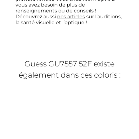
vous avez besoin de plus de
renseignements ou de conseils !
Découvrez aussi
nos articles
sur l’auditions,
la santé visuelle et l’optique !
Choisir mes verres unifocaux
Guess GU7557 52F existe
Type de verres
1
également dans ces coloris :
Verres français
Unifocaux (simple foyer)
Pour myopie, hypermétropie et astigmatisme
Pour vision de loin ou de près