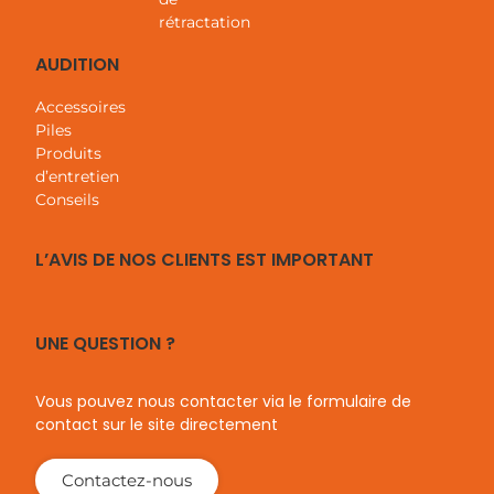
rétractation
BESOIN D’AIDE
AUDITION
Accessoires
Nos opticiens sont à votre écoute
pour vous aider.
Contactez-nous !
Piles
Produits
d’entretien
Conseils
L’AVIS DE NOS CLIENTS EST IMPORTANT
UNE QUESTION ?
Vous pouvez nous contacter via le formulaire de
contact sur le site directement
Contactez-nous