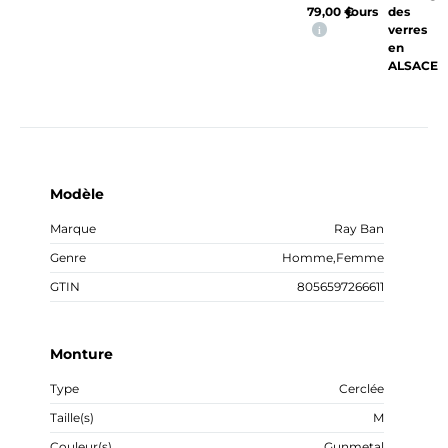
79,00
€
jours
des
verres
i
en
ALSACE
Modèle
Marque
Ray Ban
Genre
Homme
,
Femme
GTIN
8056597266611
Monture
Type
Cerclée
Taille(s)
M
Couleur(s)
Gunmetal