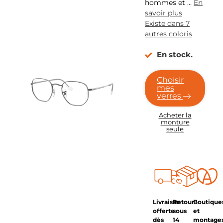
hommes et
…
En
savoir plus
Existe dans 7
autres coloris
En stock.
Choisir
mes
verres
Acheter la
monture
seule
Livraison
Retour
Boutique
offerte
sous
et
dès
14
montage