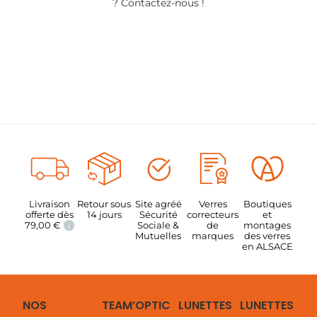
? Contactez-nous !
Livraison
Retour sous
Site agréé
Verres
Boutiques
offerte dès
14 jours
Sécurité
correcteurs
et
79,00
€
Sociale &
de
montages
i
Mutuelles
marques
des verres
en ALSACE
NOS
TEAM’OPTIC
LUNETTES
LUNETTES