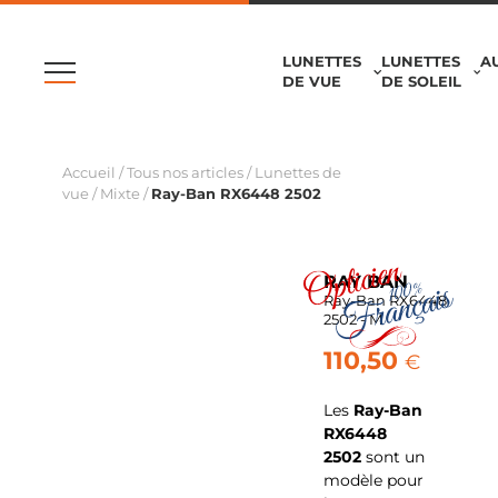
LUNETTES
LUNETTES
A
DE VUE
DE SOLEIL
Accueil
/
Tous nos articles
/
Lunettes de
vue
/
Mixte
/
Ray-Ban RX6448 2502
RAY BAN
Ray-Ban RX6448
2502 - M
110,50
€
Les
Ray-Ban
RX6448
2502
sont un
modèle pour