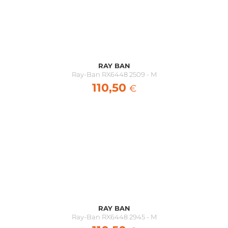
Ma configuration
Monture
110,50
€
RAY BAN
Marque :
Ray Ban
Ray-Ban RX6448 2509 - M
Modèle :
Ray-Ban RX6448 2502
110,50
Taille :
M
€
Total
110,50
€
Equipement optique complet.
Etui de la marque et chiffonnette inclus.
Délai de fabrication : 5 à 10 jours.
BESOIN D’AIDE
RAY BAN
Ray-Ban RX6448 2945 - M