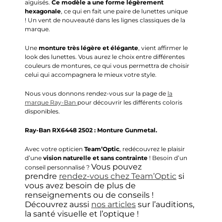
aiguisés.
Ce modèle a une forme légèrement
hexagonale
, ce qui en fait une paire de lunettes unique
!
Un vent de nouveauté dans les lignes classiques de la
marque.
Une
monture très légère et élégante
, vient affirmer le
look des lunettes.
Vous aurez le choix entre différentes
couleurs de montures, ce qui vous permettra de choisir
celui qui accompagnera le mieux votre style.
Nous vous donnons rendez-vous sur la page de
la
marque
Ray-Ban
pour découvrir les différents coloris
disponibles.
Ray-Ban
RX6448 2502 :
Monture Gunmetal
.
Avec votre opticien
Team’Optic
, redécouvrez le plaisir
d’une
vision naturelle et sans contrainte
! Besoin d’un
Vous pouvez
conseil personnalisé ?
prendre
rendez-vous chez Team’Optic
si
vous avez besoin de plus de
renseignements ou de conseils !
Découvrez aussi
nos articles
sur l’auditions,
la santé visuelle et l’optique !