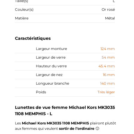
Taille(s)
L
Couleur(s)
Or rosé
Matière
Métal
Caractéristiques
Largeur monture
124 mm
Largeur de verre
54 mm
Hauteur du verre
45.4 mm
Largeur de nez
16 mm
Longueur branche
140 mm
Poids
Très léger
Lunettes de vue femme Michael Kors MK3035
1108 MEMPHIS - L
Les
Michael Kors MK3035 1108 MEMPHIS
plairont plutôt
aux femmes qui veulent
sortir de l’ordinaire
🙂