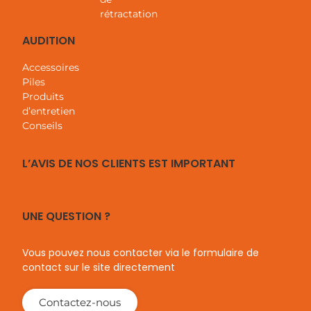
BESOIN D’AIDE
rétractation
AUDITION
Nos opticiens sont à votre écoute
pour vous aider.
Contactez-nous !
Accessoires
Piles
Produits
d’entretien
Conseils
L’AVIS DE NOS CLIENTS EST IMPORTANT
UNE QUESTION ?
Vous pouvez nous contacter via le formulaire de
contact sur le site directement
Contactez-nous