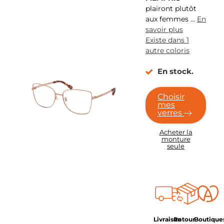
plairont plutôt
aux femmes
…
En
savoir plus
Existe dans 1
autre coloris
En stock.
Choisir
mes
verres
Acheter la
monture
seule
Livraison
Retour
Boutique