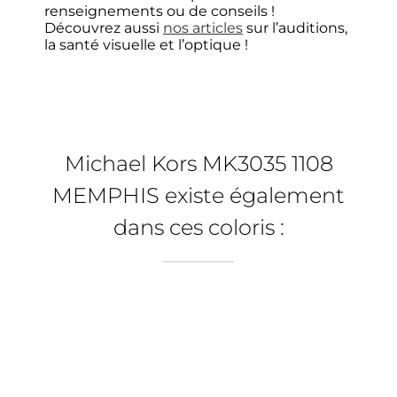
renseignements ou de conseils !
Découvrez aussi
nos articles
sur l’auditions,
la santé visuelle et l’optique !
Choisir mes verres unifocaux
Michael Kors MK3035 1108
Type de verres
1
MEMPHIS existe également
Verres français
dans ces coloris :
Unifocaux (simple foyer)
Pour myopie, hypermétropie et astigmatisme
Pour vision de loin ou de près