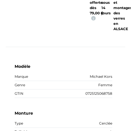
offerte
sous
et
dès
14
montage
79,00
€
jours
des
verres
i
en
ALSACE
Modèle
Marque
Michael Kors
Genre
Femme
GTIN
0725125068758
Monture
Type
Cerclée