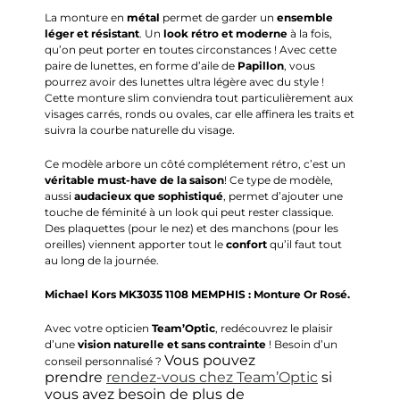
La monture en
métal
permet de garder un
ensemble
léger et résistant
. Un
look rétro et moderne
à la fois,
qu’on peut porter en toutes circonstances ! Avec cette
paire de lunettes, en forme d’aile de
Papillon
, vous
pourrez avoir des lunettes ultra légère avec du style !
Cette monture slim conviendra tout particulièrement aux
visages carrés, ronds ou ovales, car elle affinera les traits et
suivra la courbe naturelle du visage.
Ce modèle arbore un côté complétement rétro, c’est un
véritable must-have de la saison
! Ce type de modèle,
aussi
audacieux que sophistiqué
, permet d’ajouter une
touche de féminité à un look qui peut rester classique.
Des plaquettes (pour le nez) et des manchons (pour les
oreilles) viennent apporter tout le
confort
qu’il faut tout
au long de la journée.
Michael Kors MK3035 1108 MEMPHIS :
Monture Or Rosé.
Avec votre opticien
Team’Optic
, redécouvrez le plaisir
d’une
vision naturelle et sans contrainte
! Besoin d’un
Vous pouvez
conseil personnalisé ?
prendre
rendez-vous chez Team’Optic
si
vous avez besoin de plus de