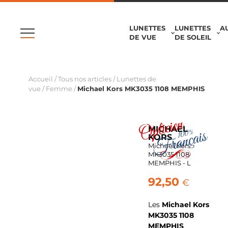
LUNETTES
LUNETTES
A
DE VUE
DE SOLEIL
Accueil
/
Tous nos articles
/
Lunettes de
vue
/
Femme
/
Michael Kors MK3035 1108 MEMPHIS
MICHAEL
KORS
Michael Kors
MK3035 1108
MEMPHIS - L
92,50
€
Les
Michael Kors
MK3035 1108
MEMPHIS