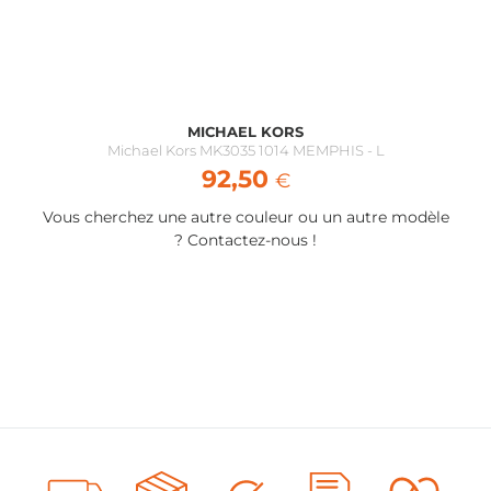
Transparents
Solaires
Photochromiques
i
i
i
selectionner
selectionner
selectionner
MICHAEL KORS
Michael Kors MK3035 1014 MEMPHIS - L
92,50
€
A propos des verres progressifs
Attention, nous ne pouvons pas vous proposer de
Vous cherchez une autre couleur ou un autre modèle
verres progressifs sur internet, car dans un soucis
? Contactez-nous !
qualitatif, Team’Optic est persuadé qu’il n’existe pas
encore de technologie assez performante pour centrer
correctement ces verres sans passer par un magasin
physique