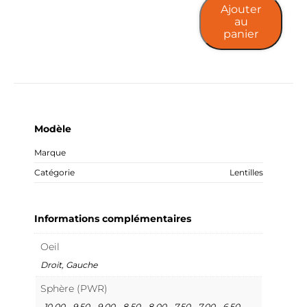
Ajouter
(30l)
au
panier
Modèle
Marque
Catégorie
Lentilles
Informations complémentaires
Oeil
Droit, Gauche
Sphère (PWR)
-10.00, -9.50, -9.00, -8.50, -8.00, -7.50, -7.00, -6.50,