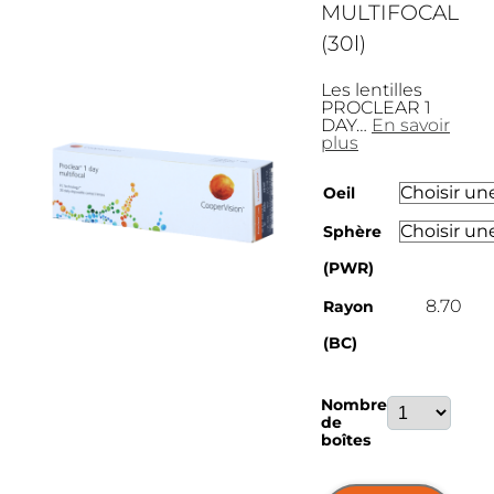
MULTIFOCAL
(30l)
Les lentilles
PROCLEAR 1
DAY…
En savoir
plus
Oeil
Sphère
(PWR)
8.70
Rayon
(BC)
quantité
Nombre
de
de
PROCLEAR
boîtes
1
DAY
MULTIFOCA