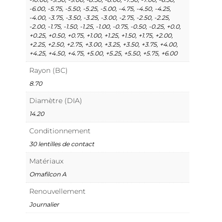
-6.00, -5.75, -5.50, -5.25, -5.00, -4.75, -4.50, -4.25,
-4.00, -3.75, -3.50, -3.25, -3.00, -2.75, -2.50, -2.25,
-2.00, -1.75, -1.50, -1.25, -1.00, -0.75, -0.50, -0.25, +0.0,
+0.25, +0.50, +0.75, +1.00, +1.25, +1.50, +1.75, +2.00,
+2.25, +2.50, +2.75, +3.00, +3.25, +3.50, +3.75, +4.00,
+4.25, +4.50, +4.75, +5.00, +5.25, +5.50, +5.75, +6.00
Rayon (BC)
8.70
Diamètre (DIA)
14.20
Conditionnement
30 lentilles de contact
Matériaux
Omafilcon A
Renouvellement
Journalier