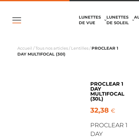
LUNETTES
LUNETTES
A
DE VUE
DE SOLEIL
Accueil
/
Tous nos articles
/
Lentilles
/
PROCLEAR 1
DAY MULTIFOCAL (30l)
PROCLEAR 1
DAY
MULTIFOCAL
(30L)
32,38
€
PROCLEAR 1
DAY