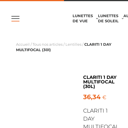
LUNETTES
LUNETTES
A
DE VUE
DE SOLEIL
Accueil
/
Tous nos articles
/
Lentilles
/
CLARITI 1 DAY
MULTIFOCAL (30l)
CLARITI 1 DAY
MULTIFOCAL
(30L)
36,34
€
CLARITI 1
DAY
MULTIFOCAL