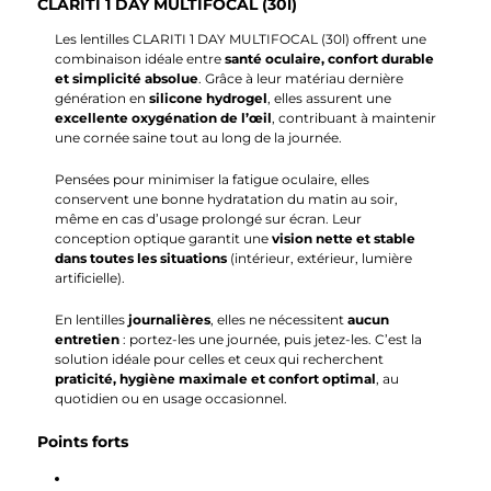
CLARITI 1 DAY MULTIFOCAL (30l)
Les lentilles CLARITI 1 DAY MULTIFOCAL (30l) offrent une
combinaison idéale entre
santé oculaire, confort durable
et simplicité absolue
. Grâce à leur matériau dernière
génération en
silicone hydrogel
, elles assurent une
excellente oxygénation de l’œil
, contribuant à maintenir
une cornée saine tout au long de la journée.
Pensées pour minimiser la fatigue oculaire, elles
conservent une bonne hydratation du matin au soir,
même en cas d’usage prolongé sur écran. Leur
conception optique garantit une
vision nette et stable
dans toutes les situations
(intérieur, extérieur, lumière
artificielle).
En lentilles
journalières
, elles ne nécessitent
aucun
entretien
: portez-les une journée, puis jetez-les. C’est la
solution idéale pour celles et ceux qui recherchent
praticité, hygiène maximale et confort optimal
, au
quotidien ou en usage occasionnel.
Points forts