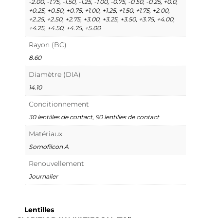
-2.00, -1.75, -1.50, -1.25, -1.00, -0.75, -0.50, -0.25, +0.0,
+0.25, +0.50, +0.75, +1.00, +1.25, +1.50, +1.75, +2.00,
+2.25, +2.50, +2.75, +3.00, +3.25, +3.50, +3.75, +4.00,
+4.25, +4.50, +4.75, +5.00
Rayon (BC)
8.60
Diamètre (DIA)
14.10
Conditionnement
30 lentilles de contact, 90 lentilles de contact
Matériaux
Somofilcon A
Renouvellement
Journalier
Lentilles