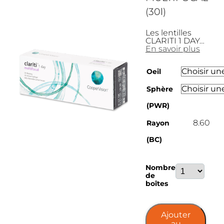
(30l)
Les lentilles
CLARITI 1 DAY…
En savoir plus
Oeil
Sphère
(PWR)
8.60
Rayon
(BC)
quantité
Nombre
de
de
CLARITI
boîtes
1
DAY
MULTIFOCA
Ajouter
(30l)
au