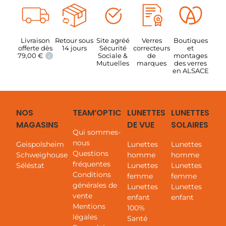
Livraison
Retour sous
Site agréé
Verres
Boutiques
offerte dès
14 jours
Sécurité
correcteurs
et
79,00
€
Sociale &
de
montages
i
Mutuelles
marques
des verres
en ALSACE
NOS
TEAM’OPTIC
LUNETTES
LUNETTES
MAGASINS
DE VUE
SOLAIRES
Qui sommes-
nous
Geispolsheim
Lunettes
Lunettes
Questions
Schweighouse
homme
homme
fréquentes
Séléstat
Lunettes
Lunettes
Conditions
femme
femme
générales de
Lunettes
Lunettes
vente
enfant
enfant
Mentions
100%
légales
Santé