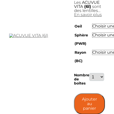
Les
ACUVUE
VITA
(6l)
sont
des lentilles…
En savoir plus
Oeil
Sphère
(PWR)
Rayon
(BC)
quantité
Nombre
de
de
ACUVUE
boîtes
VITA
(6l)
Ajouter
au
panier