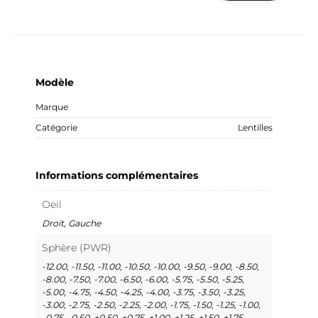
Modèle
Marque
Catégorie
Lentilles
Informations complémentaires
Oeil
Droit, Gauche
Sphère (PWR)
-12.00, -11.50, -11.00, -10.50, -10.00, -9.50, -9.00, -8.50,
-8.00, -7.50, -7.00, -6.50, -6.00, -5.75, -5.50, -5.25,
-5.00, -4.75, -4.50, -4.25, -4.00, -3.75, -3.50, -3.25,
-3.00, -2.75, -2.50, -2.25, -2.00, -1.75, -1.50, -1.25, -1.00,
-0.75, -0.50, +0.50, +0.75, +1.00, +1.25, +1.50, +1.75,