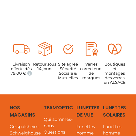
Livraison
Retour sous
Site agréé
Verres
Boutiques
offerte dès
14 jours
Sécurité
correcteurs
et
79,00
€
Sociale &
de
montages
i
Mutuelles
marques
des verres
en ALSACE
NOS
TEAM’OPTIC
LUNETTES
LUNETTES
MAGASINS
DE VUE
SOLAIRES
Qui sommes-
nous
Geispolsheim
Lunettes
Lunettes
Questions
Schweighouse
homme
homme