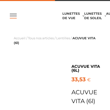
LUNETTES
LUNETTES
A
DE VUE
DE SOLEIL
Accueil
/
Tous nos articles
/
Lentilles
/
ACUVUE VITA
(6l)
ACUVUE VITA
(6L)
33,53
€
ACUVUE
VITA (6l)