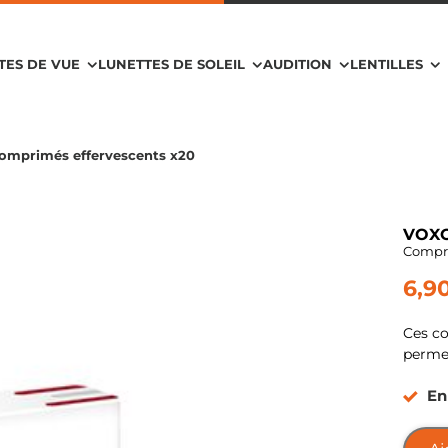
TES DE VUE
LUNETTES DE SOLEIL
AUDITION
LENTILLES
omprimés effervescents x20
VOX
Compri
6,9
Ces co
perme
En