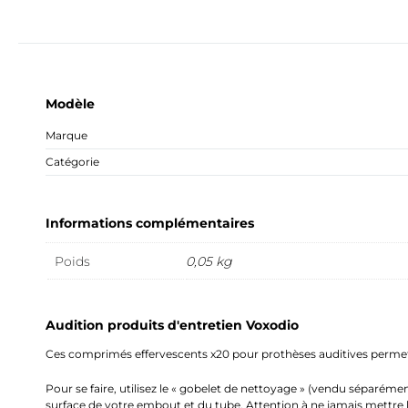
Modèle
Marque
Catégorie
Informations complémentaires
Poids
0,05 kg
Audition produits d'entretien Voxodio
Ces comprimés effervescents x20 pour prothèses auditives permett
Pour se faire, utilisez le « gobelet de nettoyage » (vendu séparé
surface de votre embout et du tube. Attention à ne jamais mettre l’