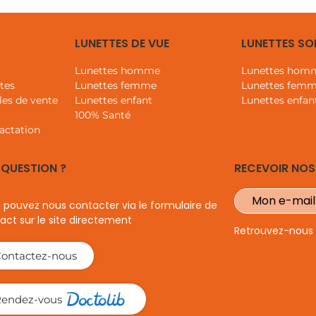
LUNETTES DE VUE
LUNETTES SO
s
Lunettes homme
Lunettes hom
tes
Lunettes femme
Lunettes fem
les de vente
Lunettes enfant
Lunettes enfan
100% Santé
actation
 QUESTION ?
RECEVOIR NOS
 pouvez nous contacter via le formulaire de
act sur le site directement
Retrouvez-nous s
ontactez-nous
endez-vous