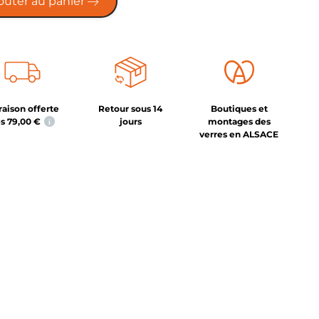
outer au panier
raison offerte
Retour sous 14
Boutiques et
ès
79,00
€
jours
montages des
i
verres en ALSACE