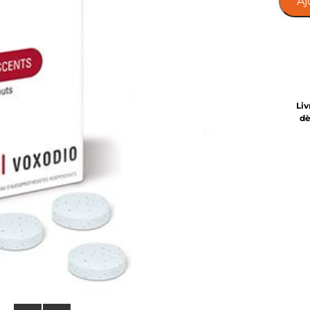
Aj
Liv
d