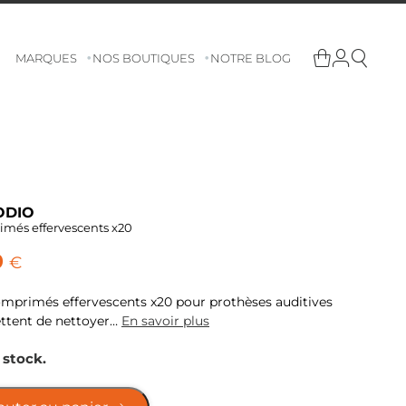
MARQUES
NOS BOUTIQUES
NOTRE BLOG
ODIO
més effervescents x20
0
€
mprimés effervescents x20 pour prothèses auditives
ttent de nettoyer…
En savoir plus
 stock.