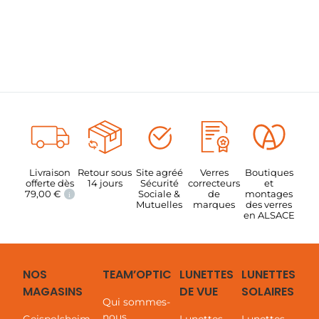
Livraison
Retour sous
Site agréé
Verres
Boutiques
offerte dès
14 jours
Sécurité
correcteurs
et
79,00
€
Sociale &
de
montages
i
Mutuelles
marques
des verres
en ALSACE
NOS
TEAM’OPTIC
LUNETTES
LUNETTES
MAGASINS
DE VUE
SOLAIRES
Qui sommes-
nous