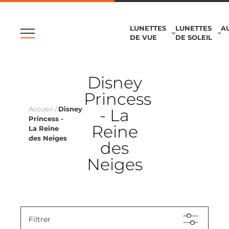
LUNETTES
LUNETTES
A
DE VUE
DE SOLEIL
Disney
Princess
Accueil
/
Disney
- La
Princess -
Reine
La Reine
des Neiges
des
Neiges
Filtrer