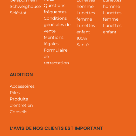
Geispolsheim
Lunettes
Lunettes
Questions
Schweighouse
homme
homme
fréquentes
Séléstat
Lunettes
Lunettes
Conditions
femme
femme
générales de
Lunettes
Lunettes
vente
enfant
enfant
Mentions
100%
légales
Santé
Formulaire
de
rétractation
AUDITION
Accessoires
Piles
Produits
d’entretien
Conseils
L’AVIS DE NOS CLIENTS EST IMPORTANT