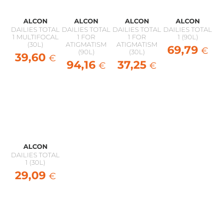
ALCON
ALCON
ALCON
ALCON
DAILIES TOTAL
DAILIES TOTAL
DAILIES TOTAL
DAILIES TOTAL
1 MULTIFOCAL
1 FOR
1 FOR
1 (90L)
(30L)
ATIGMATISM
ATIGMATISM
69,79
€
(90L)
(30L)
39,60
€
94,16
37,25
€
€
ALCON
DAILIES TOTAL
1 (30L)
29,09
€