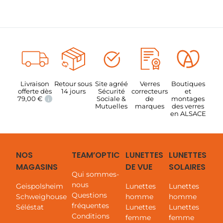
Livraison
Retour sous
Site agréé
Verres
Boutiques
offerte dès
14 jours
Sécurité
correcteurs
et
79,00
€
Sociale &
de
montages
i
Mutuelles
marques
des verres
en ALSACE
NOS
TEAM’OPTIC
LUNETTES
LUNETTES
MAGASINS
DE VUE
SOLAIRES
Qui sommes-
nous
Geispolsheim
Lunettes
Lunettes
Questions
Schweighouse
homme
homme
fréquentes
Séléstat
Lunettes
Lunettes
Conditions
femme
femme