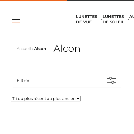
LUNETTES
LUNETTES
A
DE VUE
DE SOLEIL
Alcon
Accueil
/
Alcon
Filtrer