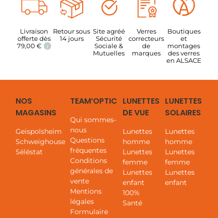
Livraison
Retour sous
Site agréé
Verres
Boutiques
offerte dès
14 jours
Sécurité
correcteurs
et
79,00
€
Sociale &
de
montages
i
Mutuelles
marques
des verres
en ALSACE
NOS
TEAM’OPTIC
LUNETTES
LUNETTES
MAGASINS
DE VUE
SOLAIRES
Qui sommes-
nous
Geispolsheim
Lunettes
Lunettes
Questions
Schweighouse
homme
homme
fréquentes
Séléstat
Lunettes
Lunettes
Conditions
femme
femme
générales de
Lunettes
Lunettes
vente
enfant
enfant
Mentions
100%
légales
Santé
Formulaire