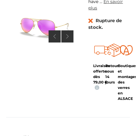
have
…
En savoir
plus
Rupture de
stock.
Livraison
Retour
Boutique
offerte
sous
et
dès
14
montage
79,00
€
jours
des
verres
i
en
ALSACE