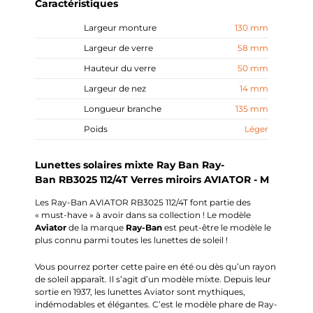
Caractéristiques
Largeur monture
130 mm
Largeur de verre
58 mm
Hauteur du verre
50 mm
Largeur de nez
14 mm
Longueur branche
135 mm
Poids
Léger
Lunettes solaires mixte Ray Ban Ray-
Ban RB3025 112/4T Verres miroirs AVIATOR - M
Les Ray-Ban AVIATOR RB3025 112/4T font partie des
« must-have » à avoir dans sa collection !
Le modèle
Aviator
de la marque
Ray-Ban
est peut-être le modèle le
plus connu parmi toutes les lunettes de soleil !
Vous pourrez porter cette paire en été ou dès qu’un rayon
de soleil apparaît.
Il s’agit d’un modèle mixte.
Depuis leur
sortie en 1937, les lunettes
Aviator
sont mythiques,
indémodables et élégantes.
C’est le modèle phare de
Ray-