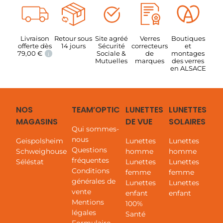
Livraison
Retour sous
Site agréé
Verres
Boutiques
offerte dès
14 jours
Sécurité
correcteurs
et
79,00
€
Sociale &
de
montages
i
Mutuelles
marques
des verres
en ALSACE
NOS
TEAM’OPTIC
LUNETTES
LUNETTES
MAGASINS
DE VUE
SOLAIRES
Qui sommes-
nous
Geispolsheim
Lunettes
Lunettes
Questions
Schweighouse
homme
homme
fréquentes
Séléstat
Lunettes
Lunettes
Conditions
femme
femme
générales de
Lunettes
Lunettes
vente
enfant
enfant
Mentions
100%
légales
Santé