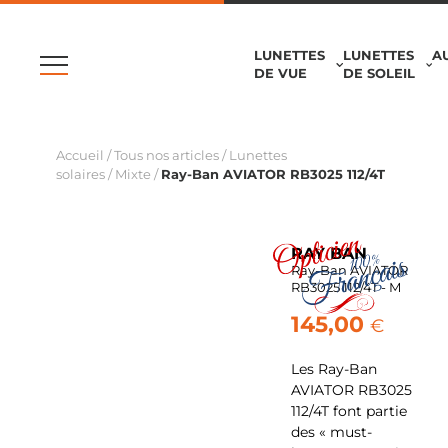
LUNETTES
LUNETTES
A
DE VUE
DE SOLEIL
Accueil
/
Tous nos articles
/
Lunettes
solaires
/
Mixte
/
Ray-Ban AVIATOR RB3025 112/4T
RAY BAN
Ray-Ban AVIATOR
RB3025 112/4T - M
145,00
€
Les Ray-Ban
AVIATOR RB3025
112/4T font partie
des « must-