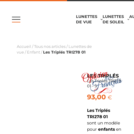
LUNETTES
LUNETTES
A
DE VUE
DE SOLEIL
Accueil
/
Tous nos articles
/
Lunettes de
vue
/
Enfant
/
Les Triplés TRI278 01
LES TRIPLÉS
Les Triplés TRI278
01 - S
93,00
€
Les Triplés
TRI278 01
sont
un modèle
pour
enfants
en