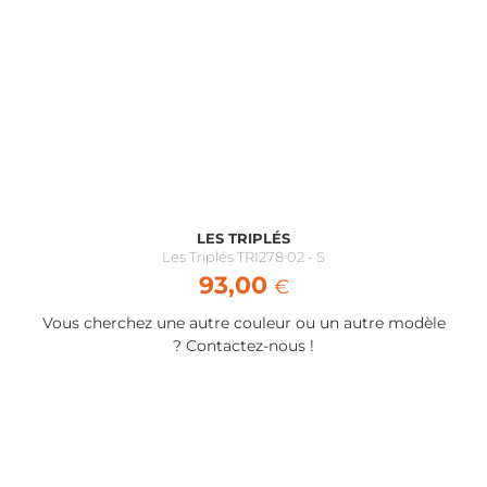
A propos des verres progressifs
Attention, nous ne pouvons pas vous proposer de
verres progressifs sur internet, car dans un soucis
qualitatif, Team’Optic est persuadé qu’il n’existe pas
encore de technologie assez performante pour centrer
correctement ces verres sans passer par un magasin
physique
LES TRIPLÉS
Les Triplés TRI278 02 - S
93,00
€
Vous cherchez une autre couleur ou un autre modèle
? Contactez-nous !
Ma configuration