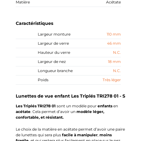
Matière
Acétate
Caractéristiques
Largeur monture
110 mm
Largeur de verre
46 mm
Hauteur du verre
N.C.
Largeur de nez
18 mm
Longueur branche
N.C.
Poids
Très léger
Lunettes de vue enfant Les Triplés TRI278 01 - S
Les Triplés TRI278 01
sont
un modèle pour
enfants
en
acétate
.
Cela permet d’avoir un
modèle léger,
confortable, et résistant.
Le choix de la matière en acétate permet d’avoir une paire
de lunettes qui sera plus
facile à manipuler
,
moins
fragile
, et qui restera plus facilement en place sur le nez