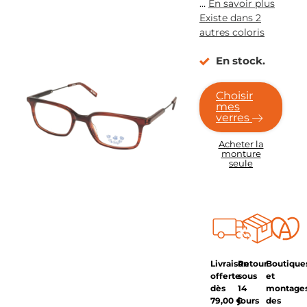
…
En savoir plus
Existe dans 2
autres coloris
En stock.
Choisir
mes
verres
Acheter la
monture
seule
Livraison
Retour
Boutique
offerte
sous
et
dès
14
montage
79,00
€
jours
des