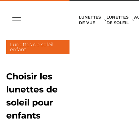
LUNETTES
LUNETTES
A
DE VUE
DE SOLEIL
Lunettes de soleil
enfant
Choisir les
lunettes de
soleil pour
enfants