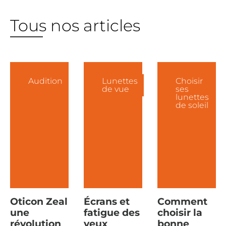
Tous nos articles
Audition
Lunettes
Choisir
de vue
ses
lunettes
de soleil
Oticon Zeal
Écrans et
Comment
une
fatigue des
choisir la
révolution
yeux
bonne