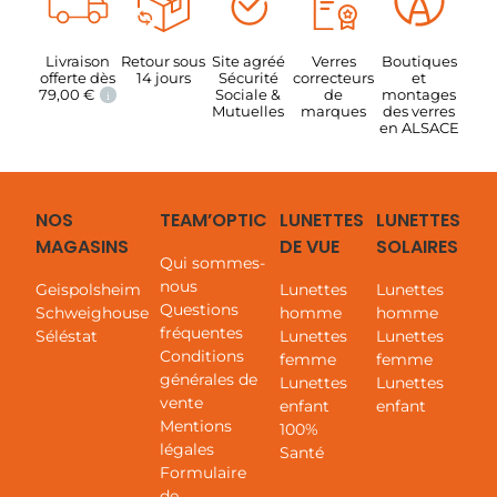
Livraison
Retour sous
Site agréé
Verres
Boutiques
offerte dès
14 jours
Sécurité
correcteurs
et
79,00
€
Sociale &
de
montages
i
Mutuelles
marques
des verres
en ALSACE
NOS
TEAM’OPTIC
LUNETTES
LUNETTES
MAGASINS
DE VUE
SOLAIRES
Qui sommes-
nous
Geispolsheim
Lunettes
Lunettes
Questions
Schweighouse
homme
homme
fréquentes
Séléstat
Lunettes
Lunettes
Conditions
femme
femme
générales de
Lunettes
Lunettes
vente
enfant
enfant
Mentions
100%
légales
Santé
Formulaire
de